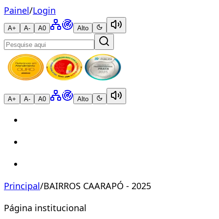
Painel
/
Login
A+
A-
A0
Alto
A+
A-
A0
Alto
Principal
/
BAIRROS CAARAPÓ - 2025
Página institucional