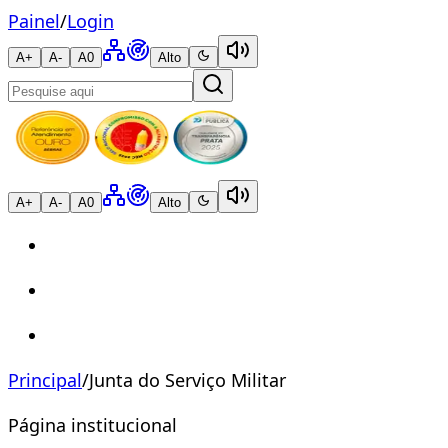
Painel
/
Login
A+
A-
A0
Alto
A+
A-
A0
Alto
Principal
/
Junta do Serviço Militar
Página institucional